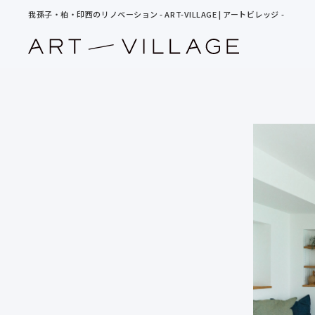
我孫子・柏・印西のリノベーション - ART-VILLAGE | アートビレッジ -