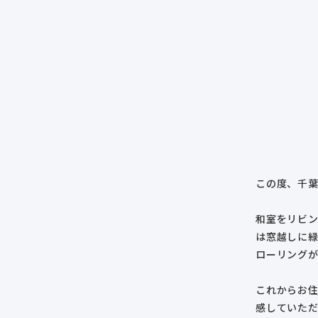
この度、千
和室をリビ
は窓越しに
ローリング
これからお
感していた