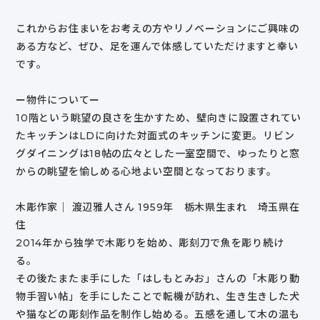
これからお住まいをお考えの方やリノベーションにご興味の
ある方など、ぜひ、足を運んで体感していただけますと幸い
です。
ー物件についてー
10階という眺望の良さを生かすため、壁向きに設置されてい
たキッチンはLDに向けた対面式のキッチンに変更。リビン
グダイニングは18帖の広々とした一室空間で、ゆったりと窓
からの眺望を愉しめる心地よい空間となっております。
木彫作家｜ 渡辺雅人さん 1959年 栃木県生まれ 埼玉県在
住
2014年から独学で木彫りを始め、彫刻刀で魚を彫り続け
る。
その後たまたま手にした「はしもとみお」さんの「木彫り動
物手習い帖」を手にしたことで転機が訪れ、生き生きした犬
や猫などの彫刻作品を制作し始める。五感を通して木の温も